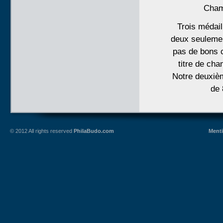
Cham
Trois médai
deux seulemen
pas de bons 
titre de ch
Notre deuxiè
de 
© 2012 All rights reserved
PhilaBudo.com
Menti